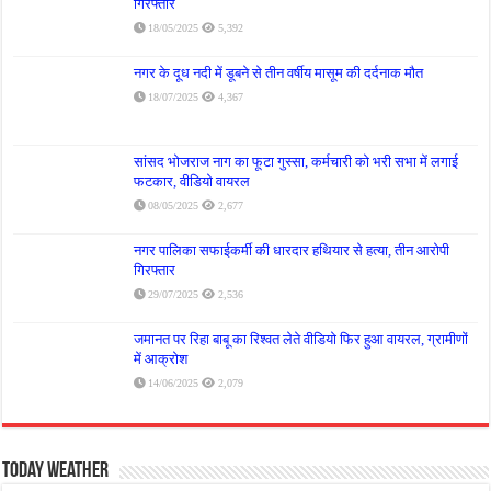
गिरफ्तार
18/05/2025
5,392
नगर के दूध नदी में डूबने से तीन वर्षीय मासूम की दर्दनाक मौत
18/07/2025
4,367
सांसद भोजराज नाग का फूटा गुस्सा, कर्मचारी को भरी सभा में लगाई
फटकार, वीडियो वायरल
08/05/2025
2,677
नगर पालिका सफाईकर्मी की धारदार हथियार से हत्या, तीन आरोपी
गिरफ्तार
29/07/2025
2,536
जमानत पर रिहा बाबू का रिश्वत लेते वीडियो फिर हुआ वायरल, ग्रामीणों
में आक्रोश
14/06/2025
2,079
Today Weather