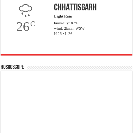
Chhattisgarh
Light Rain
26
C
humidity: 87%
wind: 2km/h WSW
H 26 • L 26
Hosroscope