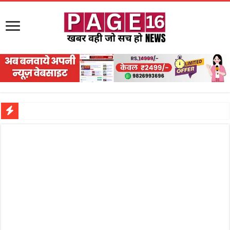
नरहरपुर इलाके में सक्रिय हुआ लाखों का जुए का नेटवर्क?
सड़क पर घिसट रहे दिव्यांग वृद्ध को मिला सहारा,
गृहमंत्री विजय शर्मा ने समाजसेवी अजय पप्पू मोटवानी को दी जन्मदिन की शुभकामनाएं
रानी दुर्गावती बलिदान दिवस पर शिवसेना ने किया नमन, संघर्ष और राष्ट्रसेवा का लिया संकल्प
तालाब में डूबने से युवक की मौत, गहरीकरण कार्य के बीच सुरक्षा इंतजामों पर उठे सवाल
राम मंदिर की गरिमा और पारदर्शिता को लेकर शिवसेना उठाई आवाज, निष्पक्ष जांच की मांग
मासूम बच्ची की मौत के बाद पखांजूर में बवाल, अस्पताल में तोड़फोड़ और स्टेट हाईवे जाम