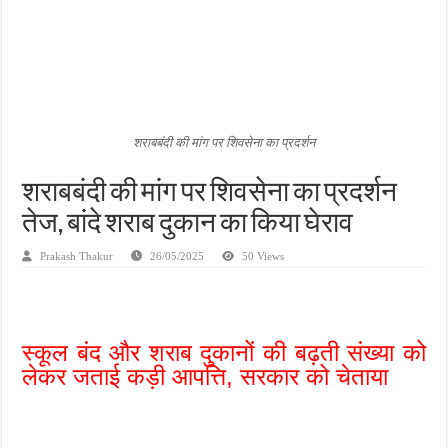
जन सहयोग और पूर्व सैनिकों ने चलाया दूध नदी स्वच्छता अभियान, भारी मात्रा में कचरा हटाया
अंतरराष्ट्रीय जैव विविधता दिवस पर पर्यावरण संरक्षण का संदेश, कांकेर में जागरूकता कार्यक्रम आ
चिल्ड्रन्स पार्क के जीर्णोद्धार के लिए आगे आई ‘जन सहयोग’, स्वच्छता अभियान से बदली तस्वीर
शराबबंदी की मांग पर शिवसेना का प्रदर्शन
शराबबंदी की मांग पर शिवसेना का प्रदर्शन
तेज, बांदे शराब दुकान का किया घेराव
Prakash Thakur
26/05/2025
50 Views
स्कूल बंद और शराब दुकानों की बढ़ती संख्या को
लेकर जताई कड़ी आपत्ति, सरकार को
चेताया