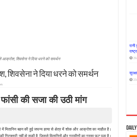
या दूध नदी स्वच्छता अभियान, भारी मात्रा में कचरा हटाया
र पर्यावरण संरक्षण का संदेश, कांकेर में जागरूकता कार्यक्रम आयोजित
के लिए आगे आई ‘जन सहयोग’, स्वच्छता अभियान से बदली तस्वीर
रानी 
राष्ट
26
से आक्रोश, शिवसेना ने दिया धरने को समर्थन
श, शिवसेना ने दिया धरने को समर्थन
सुरक्
23
ws
र फांसी की सजा की उठी मांग
Dail
ी में मितानिन बहन की हुई जघन्य हत्या से क्षेत्र में शोक और आक्रोश का माहौल है।
गिरफ्तारी नहीं हो सकी है, जिससे मितानिनों और ग्रामीणों का गुस्सा फूट पड़ा है।