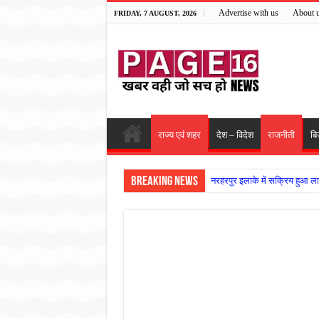
Advertise with us
About 
FRIDAY, 7 AUGUST, 2026
राज्य एवं शहर
देश – विदेश
राजनीती
बि
Breaking News
नरहरपुर इलाके में सक्रिय हुआ ला
सड़क पर घिसट रहे दिव्यांग वृद्ध क
गृहमंत्री विजय शर्मा ने समाजसेवी
रानी दुर्गावती बलिदान दिवस पर शि
तालाब में डूबने से युवक की मौत, ग
राम मंदिर की गरिमा और पारदर्शित
मासूम बच्ची की मौत के बाद पखांजूर