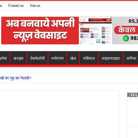
us
Contact us
Join us
ज़नेस
क्राइम
टेक्नोलॉजी
मनोरंजन
खेल
राशिफल
लाइफस्टाइल
करियर
खों का जुए का नेटवर्क?
ो मिला सहारा,
Rece
 अजय पप्पू मोटवानी को दी जन्मदिन की शुभकामनाएं
वसेना ने किया नमन, संघर्ष और राष्ट्रसेवा का लिया संकल्प
हरीकरण कार्य के बीच सुरक्षा इंतजामों पर उठे सवाल
ा को लेकर शिवसेना उठाई आवाज, निष्पक्ष जांच की मांग
 में बवाल, अस्पताल में तोड़फोड़ और स्टेट हाईवे जाम