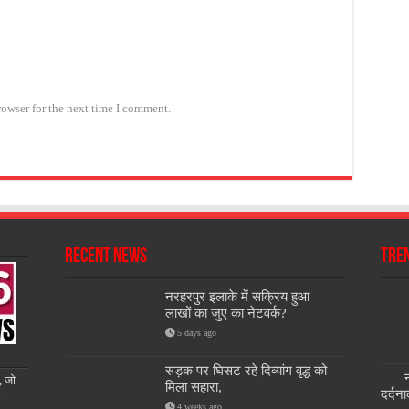
rowser for the next time I comment.
Recent News
Tre
नरहरपुर इलाके में सक्रिय हुआ
लाखों का जुए का नेटवर्क?
5 days ago
सड़क पर घिसट रहे दिव्यांग वृद्ध को
न
, जो
मिला सहारा,
दर्दन
4 weeks ago