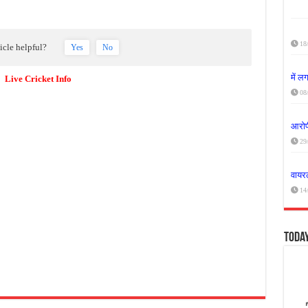
18
ticle helpful?
Yes
No
में 
Live Cricket Info
08
आरोपी
29
वायरल
14
Toda