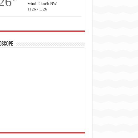
26
wind: 2km/h NW
H 26 • L 26
oscope