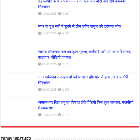
देह व्यापार के आरोप में कांकेर का एक कर्मचारी नेता संग बैककर्मी
गिरफ्तार
18/05/2025
5,392
नगर के दूध नदी में डूबने से तीन वर्षीय मासूम की दर्दनाक मौत
18/07/2025
4,367
सांसद भोजराज नाग का फूटा गुस्सा, कर्मचारी को भरी सभा में लगाई
फटकार, वीडियो वायरल
08/05/2025
2,677
नगर पालिका सफाईकर्मी की धारदार हथियार से हत्या, तीन आरोपी
गिरफ्तार
29/07/2025
2,536
जमानत पर रिहा बाबू का रिश्वत लेते वीडियो फिर हुआ वायरल, ग्रामीणों
में आक्रोश
14/06/2025
2,079
Today Weather