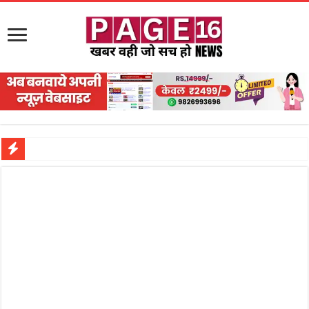
नरहरपुर इलाके में सक्रिय हुआ लाखों का जुए का नेटवर्क?
सड़क पर घिसट रहे दिव्यांग वृद्ध को मिला सहारा,
गृहमंत्री विजय शर्मा ने समाजसेवी अजय पप्पू मोटवानी को दी जन्मदिन की शुभकामनाएं
रानी दुर्गावती बलिदान दिवस पर शिवसेना ने किया नमन, संघर्ष और राष्ट्रसेवा का लिया संकल्प
तालाब में डूबने से युवक की मौत, गहरीकरण कार्य के बीच सुरक्षा इंतजामों पर उठे सवाल
राम मंदिर की गरिमा और पारदर्शिता को लेकर शिवसेना उठाई आवाज, निष्पक्ष जांच की मांग
मासूम बच्ची की मौत के बाद पखांजूर में बवाल, अस्पताल में तोड़फोड़ और स्टेट हाईवे जाम