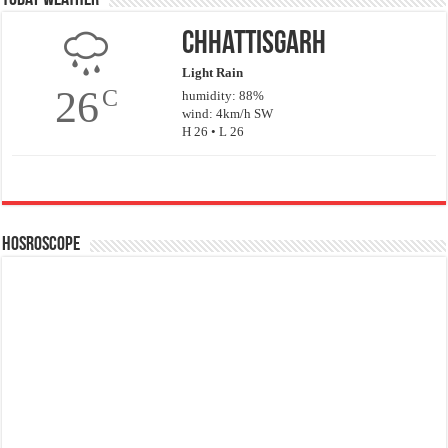
Chhattisgarh
Light Rain
26
C
humidity: 88%
wind: 4km/h SW
H 26 • L 26
Hosroscope