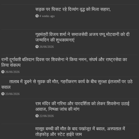
सड़क पर घिसट रहे दिव्यांग वृद्ध को मिला सहारा,
4 weeks ago
गृहमंत्री विजय शर्मा ने समाजसेवी अजय पप्पू मोटवानी को दी
जन्मदिन की शुभकामनाएं
26/06/2026
रानी दुर्गावती बलिदान दिवस पर शिवसेना ने किया नमन, संघर्ष और राष्ट्रसेवा का
लिया संकल्प
26/06/2026
तालाब में डूबने से युवक की मौत, गहरीकरण कार्य के बीच सुरक्षा इंतजामों पर उठे
सवाल
23/06/2026
राम मंदिर की गरिमा और पारदर्शिता को लेकर शिवसेना उठाई
आवाज, निष्पक्ष जांच की मांग
22/06/2026
मासूम बच्ची की मौत के बाद पखांजूर में बवाल, अस्पताल में
तोड़फोड़ और स्टेट हाईवे जाम