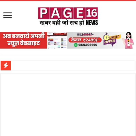
नरहरपुर इलाके में सक्रिय हुआ लाखों का जुए का नेटवर्क?
सड़क पर घिसट रहे दिव्यांग वृद्ध को मिला सहारा,
गृहमंत्री विजय शर्मा ने समाजसेवी अजय पप्पू मोटवानी को दी जन्मदिन की शुभकामनाएं
रानी दुर्गावती बलिदान दिवस पर शिवसेना ने किया नमन, संघर्ष और राष्ट्रसेवा का लिया संकल्प
तालाब में डूबने से युवक की मौत, गहरीकरण कार्य के बीच सुरक्षा इंतजामों पर उठे सवाल
राम मंदिर की गरिमा और पारदर्शिता को लेकर शिवसेना उठाई आवाज, निष्पक्ष जांच की मांग
मासूम बच्ची की मौत के बाद पखांजूर में बवाल, अस्पताल में तोड़फोड़ और स्टेट हाईवे जाम