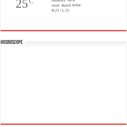
25
C
humidity: 88%
wind: 4km/h WSW
H 25 • L 25
Hosroscope