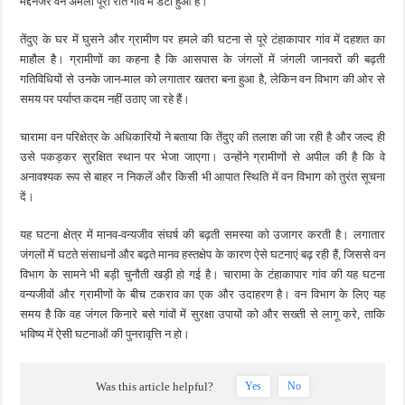
मद्देनजर
वन
अमला
पूरी
रात
गांव
में
डटा
हुआ
है।
तेंदुए
के
घर
में
घुसने
और
ग्रामीण
पर
हमले
की
घटना
से
पूरे
टंहाकापार
गांव
में
दहशत
का
माहौल
है।
ग्रामीणों
का
कहना
है
कि
आसपास
के
जंगलों
में
जंगली
जानवरों
की
बढ़ती
गतिविधियों
से
उनके
जान-
माल
को
लगातार
खतरा
बना
हुआ
है,
लेकिन
वन
विभाग
की
ओर
से
समय
पर
पर्याप्त
कदम
नहीं
उठाए
जा
रहे
हैं।
चारामा
वन
परिक्षेत्र
के
अधिकारियों
ने
बताया
कि
तेंदुए
की
तलाश
की
जा
रही
है
और
जल्द
ही
उसे
पकड़कर
सुरक्षित
स्थान
पर
भेजा
जाएगा।
उन्होंने
ग्रामीणों
से
अपील
की
है
कि
वे
अनावश्यक
रूप
से
बाहर
न
निकलें
और
किसी
भी
आपात
स्थिति
में
वन
विभाग
को
तुरंत
सूचना
दें।
यह
घटना
क्षेत्र
में
मानव-
वन्यजीव
संघर्ष
की
बढ़ती
समस्या
को
उजागर
करती
है।
लगातार
जंगलों
में
घटते
संसाधनों
और
बढ़ते
मानव
हस्तक्षेप
के
कारण
ऐसे
घटनाएं
बढ़
रही
हैं,
जिससे
वन
विभाग
के
सामने
भी
बड़ी
चुनौती
खड़ी
हो
गई
है।
चारामा
के
टंहाकापार
गांव
की
यह
घटना
वन्यजीवों
और
ग्रामीणों
के
बीच
टकराव
का
एक
और
उदाहरण
है।
वन
विभाग
के
लिए
यह
समय
है
कि
वह
जंगल
किनारे
बसे
गांवों
में
सुरक्षा
उपायों
को
और
सख्ती
से
लागू
करे,
ताकि
भविष्य
में
ऐसी
घटनाओं
की
पुनरावृत्ति
न
हो।
Was this article helpful?
Yes
No