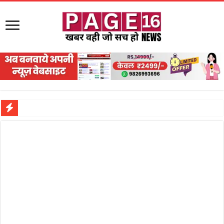
नरहरपुर इलाके में सक्रिय हुआ लाखों का जुए का नेटवर्क?
सड़क पर घिसट रहे दिव्यांग वृद्ध को मिला सहारा,
गृहमंत्री विजय शर्मा ने समाजसेवी अजय पप्पू मोटवानी को दी जन्मदिन की शुभकामनाएं
रानी दुर्गावती बलिदान दिवस पर शिवसेना ने किया नमन, संघर्ष और राष्ट्रसेवा का लिया संकल्प
तालाब में डूबने से युवक की मौत, गहरीकरण कार्य के बीच सुरक्षा इंतजामों पर उठे सवाल
राम मंदिर की गरिमा और पारदर्शिता को लेकर शिवसेना उठाई आवाज, निष्पक्ष जांच की मांग
मासूम बच्ची की मौत के बाद पखांजूर में बवाल, अस्पताल में तोड़फोड़ और स्टेट हाईवे जाम