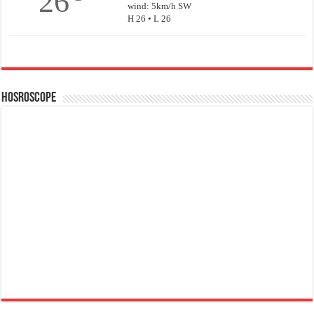
26
wind: 5km/h SW
H 26 • L 26
Hosroscope