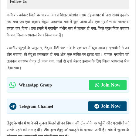
Follow Us
कांकेर:-
कांकेर
जिले
के
चारामा
वन
परिक्षेत्र
अंतर्गत
ग्राम
टंहाकापार
में
उस
समय
हड़कंप
मच
गया
जब
एक
खूंखार
तेंदुआ
अचानक
गांव
में
घुस
आया
और
एक
ग्रामीण
पर
जानलेवा
हमला
कर
दिया।
इस
हमले
में
ग्रामीण
गंभीर
रूप
से
घायल
हो
गया,
जिसे
प्राथमिक
उपचार
के
बाद
जिला
अस्पताल
रेफर
किया
गया
है।
स्थानीय
सूत्रों
के
अनुसार,
तेंदुआ
बीती
रात
गांव
के
एक
घर
में
घुस
आया।
ग्रामीणों
ने
जब
शोर
मचाया,
तो
तेंदुआ
हमलावर
हो
गया
और
एक
व्यक्ति
पर
झपट
पड़ा।
घायल
ग्रामीण
को
तत्काल
स्वास्थ्य
केंद्र
ले
जाया
गया,
जहां
से
उसे
बेहतर
इलाज
के
लिए
जिला
अस्पताल
भेज
दिया
गया।
Join Now
WhatsApp Group
Join Now
Telegram Channel
तेंदुए
के
गांव
में
आने
की
सूचना
मिलते
ही
वन
विभाग
की
टीम
मौके
पर
पहुंची
और
ग्रामीणों
को
सतर्क
रहने
की
सलाह
दी।
टीम
द्वारा
तेंदुए
को
पकड़ने
के
प्रयास
जारी
हैं।
गांव
में
सुरक्षा
के