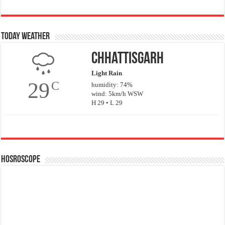
Today Weather
Chhattisgarh
Light Rain
29
C
humidity: 74%
wind: 5km/h WSW
H 29 • L 29
Hosroscope