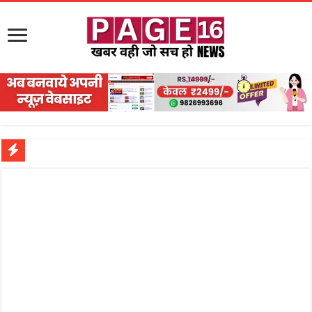
नरहरपुर इलाके में सक्रिय हुआ लाखों का जुए का नेटवर्क?
सड़क पर घिसट रहे दिव्यांग वृद्ध को मिला सहारा,
गृहमंत्री विजय शर्मा ने समाजसेवी अजय पप्पू मोटवानी को दी जन्मदिन की शुभकामनाएं
रानी दुर्गावती बलिदान दिवस पर शिवसेना ने किया नमन, संघर्ष और राष्ट्रसेवा का लिया संकल्प
तालाब में डूबने से युवक की मौत, गहरीकरण कार्य के बीच सुरक्षा इंतजामों पर उठे सवाल
राम मंदिर की गरिमा और पारदर्शिता को लेकर शिवसेना उठाई आवाज, निष्पक्ष जांच की मांग
मासूम बच्ची की मौत के बाद पखांजूर में बवाल, अस्पताल में तोड़फोड़ और स्टेट हाईवे जाम