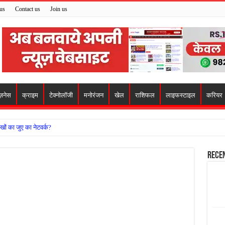
us
Contact us
Join us
ज़नेस
क्राइम
टेक्नोलॉजी
मनोरंजन
खेल
राशिफल
लाइफस्टाइल
करियर
खों का जुए का नेटवर्क?
ो मिला सहारा,
Rece
 अजय पप्पू मोटवानी को दी जन्मदिन की शुभकामनाएं
वसेना ने किया नमन, संघर्ष और राष्ट्रसेवा का लिया संकल्प
हरीकरण कार्य के बीच सुरक्षा इंतजामों पर उठे सवाल
ा को लेकर शिवसेना उठाई आवाज, निष्पक्ष जांच की मांग
 में बवाल, अस्पताल में तोड़फोड़ और स्टेट हाईवे जाम