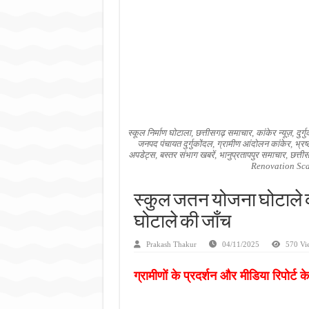
जन सहयोग और पूर्व सैनिकों ने चला
अंतरराष्ट्रीय जैव विविधता दिवस प
चिल्ड्रन्स पार्क के जीर्णोद्धार 
स्कूल निर्माण घोटाला, छत्तीसगढ़ समाचार, कांकेर न्यूज़, दुर
जनपद पंचायत दुर्गुकोंदल, ग्रामीण आंदोलन कांकेर, भ्र
अपडेट्स, बस्तर संभाग खबरें, भानुप्रतापपुर समाचार, छ
Renovation Sc
स्कुल जतन योजना घोटाले की
घोटाले की जाँच
Prakash Thakur
04/11/2025
570 Vi
ग्रामीणों के प्रदर्शन और मीडिया रिपोर्ट