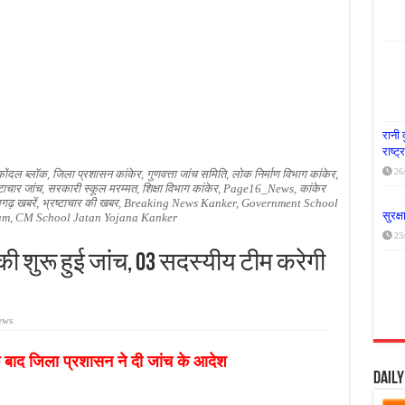
या दूध नदी स्वच्छता अभियान, भारी मात्रा में कचरा हटाया
र पर्यावरण संरक्षण का संदेश, कांकेर में जागरूकता कार्यक्रम आयोजित
के लिए आगे आई ‘जन सहयोग’, स्वच्छता अभियान से बदली तस्वीर
रानी 
राष्ट
26
्गुकोंदल ब्लॉक, जिला प्रशासन कांकेर, गुणवत्ता जांच समिति, लोक निर्माण विभाग कांकेर,
ष्टाचार जांच, सरकारी स्कूल मरम्मत, शिक्षा विभाग कांकेर, Page16_News, कांकेर
त्तीसगढ़ खबरें, भ्रष्टाचार की खबर, Breaking News Kanker, Government School
सुरक्
am, CM School Jatan Yojana Kanker
23
 शुरू हुई जांच, 03 सदस्यीय टीम करेगी
ews
 के बाद जिला प्रशासन ने दी जांच के आदेश
Dail