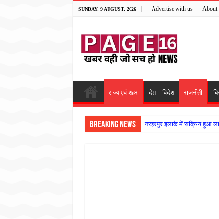
Advertise with us
About 
SUNDAY, 9 AUGUST, 2026
राज्य एवं शहर
देश – विदेश
राजनीती
बि
Breaking News
नरहरपुर इलाके में सक्रिय हुआ ला
सड़क पर घिसट रहे दिव्यांग वृद्ध क
गृहमंत्री विजय शर्मा ने समाजसेवी
रानी दुर्गावती बलिदान दिवस पर शि
तालाब में डूबने से युवक की मौत, ग
राम मंदिर की गरिमा और पारदर्शित
मासूम बच्ची की मौत के बाद पखांजूर