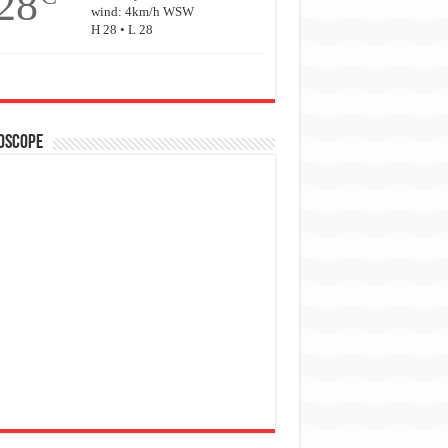
28
wind: 4km/h WSW
H 28 • L 28
oscope