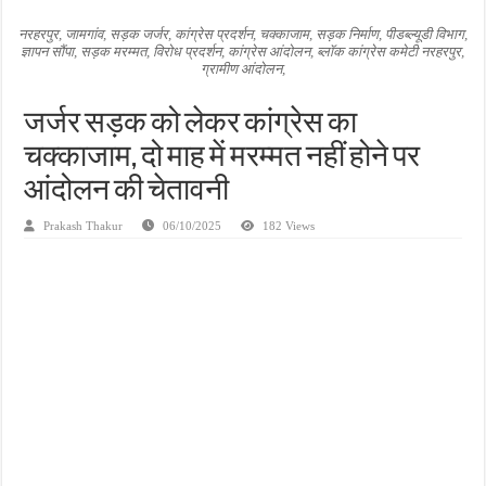
जन सहयोग और पूर्व सैनिकों ने चलाया दूध नदी स्वच्छता अभियान, भारी मात्रा में कचरा हटाया
नरहरपुर, जामगांव, सड़क जर्जर, कांग्रेस प्रदर्शन, चक्काजाम, सड़क निर्माण, पीडब्ल्यूडी विभाग,
ज्ञापन सौंपा, सड़क मरम्मत, विरोध प्रदर्शन, कांग्रेस आंदोलन, ब्लॉक कांग्रेस कमेटी नरहरपुर,
अंतरराष्ट्रीय जैव विविधता दिवस पर पर्यावरण संरक्षण का संदेश, कांकेर में जागरूकता कार्यक्रम आ
ग्रामीण आंदोलन,
चिल्ड्रन्स पार्क के जीर्णोद्धार के लिए आगे आई ‘जन सहयोग’, स्वच्छता अभियान से बदली तस्वीर
जर्जर सड़क को लेकर कांग्रेस का
चक्काजाम, दो माह में मरम्मत नहीं होने पर
आंदोलन की चेतावनी
Prakash Thakur
06/10/2025
182 Views