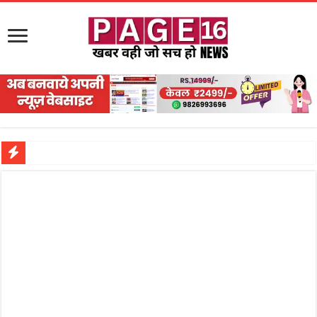
नरहरपुर इलाके में सक्रिय हुआ लाखों का जुए का नेटवर्क?
सड़क पर घिसट रहे दिव्यांग वृद्ध को मिला सहारा,
गृहमंत्री विजय शर्मा ने समाजसेवी अजय पप्पू मोटवानी को दी जन्मदिन की शुभकामनाएं
रानी दुर्गावती बलिदान दिवस पर शिवसेना ने किया नमन, संघर्ष और राष्ट्रसेवा का लिया संकल्प
तालाब में डूबने से युवक की मौत, गहरीकरण कार्य के बीच सुरक्षा इंतजामों पर उठे सवाल
राम मंदिर की गरिमा और पारदर्शिता को लेकर शिवसेना उठाई आवाज, निष्पक्ष जांच की मांग
मासूम बच्ची की मौत के बाद पखांजूर में बवाल, अस्पताल में तोड़फोड़ और स्टेट हाईवे जाम