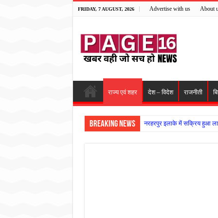
Advertise with us
About 
FRIDAY, 7 AUGUST, 2026
राज्य एवं शहर
देश – विदेश
राजनीती
ब
Breaking News
नरहरपुर इलाके में सक्रिय हुआ ला
सड़क पर घिसट रहे दिव्यांग वृद्ध क
गृहमंत्री विजय शर्मा ने समाजसेवी
रानी दुर्गावती बलिदान दिवस पर शि
तालाब में डूबने से युवक की मौत, ग
राम मंदिर की गरिमा और पारदर्शित
मासूम बच्ची की मौत के बाद पखांजूर