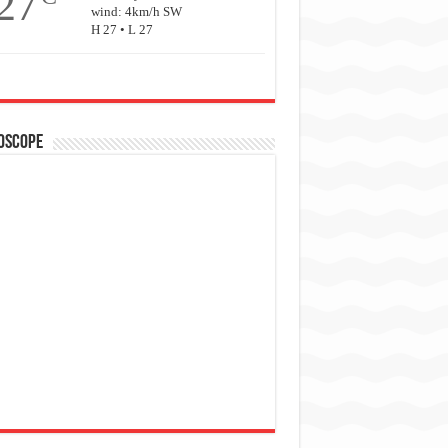
27
wind: 4km/h SW
H 27 • L 27
oscope