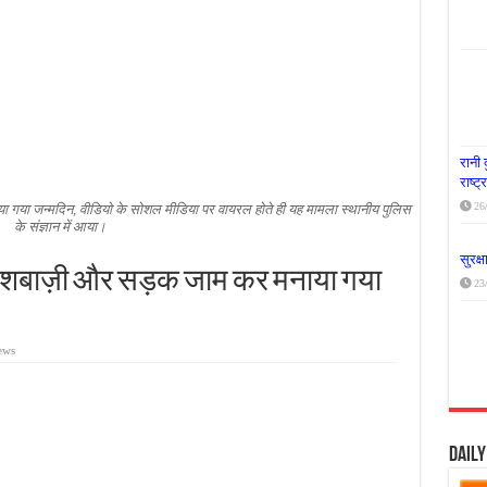
या दूध नदी स्वच्छता अभियान, भारी मात्रा में कचरा हटाया
र पर्यावरण संरक्षण का संदेश, कांकेर में जागरूकता कार्यक्रम आयोजित
के लिए आगे आई ‘जन सहयोग’, स्वच्छता अभियान से बदली तस्वीर
रानी 
राष्ट
26
ा गया जन्मदिन, वीडियो के सोशल मीडिया पर वायरल होते ही यह मामला स्थानीय पुलिस
के संज्ञान में आया।
सुरक्
आतिशबाज़ी और सड़क जाम कर मनाया गया
23
ews
Dail