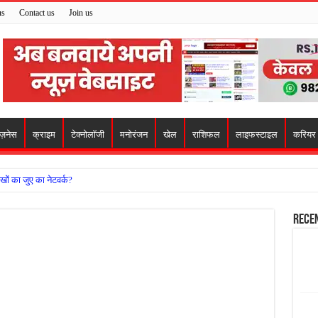
us
Contact us
Join us
िज़नेस
क्राइम
टेक्नोलॉजी
मनोरंजन
खेल
राशिफल
लाइफस्टाइल
करियर
खों का जुए का नेटवर्क?
ो मिला सहारा,
Rece
 अजय पप्पू मोटवानी को दी जन्मदिन की शुभकामनाएं
वसेना ने किया नमन, संघर्ष और राष्ट्रसेवा का लिया संकल्प
हरीकरण कार्य के बीच सुरक्षा इंतजामों पर उठे सवाल
ा को लेकर शिवसेना उठाई आवाज, निष्पक्ष जांच की मांग
 में बवाल, अस्पताल में तोड़फोड़ और स्टेट हाईवे जाम