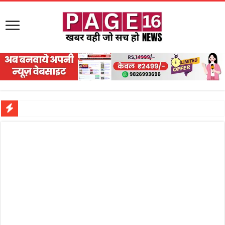
नरहरपुर इलाके में सक्रिय हुआ लाखों का जुए का नेटवर्क?
सड़क पर घिसट रहे दिव्यांग वृद्ध को मिला सहारा,
गृहमंत्री विजय शर्मा ने समाजसेवी अजय पप्पू मोटवानी को दी जन्मदिन की शुभकामनाएं
रानी दुर्गावती बलिदान दिवस पर शिवसेना ने किया नमन, संघर्ष और राष्ट्रसेवा का लिया संकल्प
तालाब में डूबने से युवक की मौत, गहरीकरण कार्य के बीच सुरक्षा इंतजामों पर उठे सवाल
राम मंदिर की गरिमा और पारदर्शिता को लेकर शिवसेना उठाई आवाज, निष्पक्ष जांच की मांग
मासूम बच्ची की मौत के बाद पखांजूर में बवाल, अस्पताल में तोड़फोड़ और स्टेट हाईवे जाम