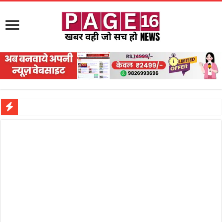
नरहरपुर इलाके में सक्रिय हुआ लाखों का जुए का नेटवर्क?
सड़क पर घिसट रहे दिव्यांग वृद्ध को मिला सहारा,
गृहमंत्री विजय शर्मा ने समाजसेवी अजय पप्पू मोटवानी को दी जन्मदिन की शुभकामनाएं
रानी दुर्गावती बलिदान दिवस पर शिवसेना ने किया नमन, संघर्ष और राष्ट्रसेवा का लिया संकल्प
तालाब में डूबने से युवक की मौत, गहरीकरण कार्य के बीच सुरक्षा इंतजामों पर उठे सवाल
राम मंदिर की गरिमा और पारदर्शिता को लेकर शिवसेना उठाई आवाज, निष्पक्ष जांच की मांग
मासूम बच्ची की मौत के बाद पखांजूर में बवाल, अस्पताल में तोड़फोड़ और स्टेट हाईवे जाम