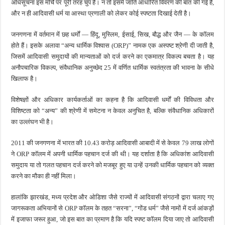
अधिसूचना इस मोर्चे पर पूरी तरह चुप है। न तो इसमें जाति आधारित विवरण की बात की गई है,
और न ही आदिवासी धर्म या आस्था प्रणाली को लेकर कोई स्पष्टता दिखाई देती है।
जनगणना में वर्तमान में छह धर्मों — हिंदू, मुस्लिम, ईसाई, सिख, बौद्ध और जैन — के कॉलम
होते हैं। इसके अलावा “अन्य धार्मिक विश्वास (ORP)” नामक एक अस्पष्ट श्रेणी दी जाती है,
जिसमें आदिवासी समुदायों की मान्यताओं को दर्ज करने का एकमात्र विकल्प बचता है। यह
अनौपचारिक विकल्प, संवैधानिक अनुच्छेद 25 में वर्णित धार्मिक स्वतंत्रता की भावना के सीधे
खिलाफ है।
विशेषज्ञों और अधिकार कार्यकर्ताओं का कहना है कि आदिवासी धर्मों की विविधता और
विशिष्टता को “अन्य” की श्रेणी में समेटना न केवल अनुचित है, बल्कि संवैधानिक अधिकारों
का उल्लंघन भी है।
2011 की जनगणना में भारत की 10.43 करोड़ आदिवासी आबादी में से केवल 79 लाख लोगों
ने ORP कॉलम में अपनी धार्मिक पहचान दर्ज की थी। यह दर्शाता है कि अधिकांश आदिवासी
समुदाय या तो गलत पहचान दर्ज करने को मजबूर हुए या उन्हें उनकी धार्मिक पहचान को व्यक्त
करने का मौका ही नहीं मिला।
हालांकि झारखंड, मध्य प्रदेश और ओडिशा जैसे राज्यों में आदिवासी संगठनों द्वारा चलाए गए
जागरूकता अभियानों से ORP कॉलम के तहत “सरना”, “गोंड धर्म” जैसे नामों में दर्ज आंकड़ों
में इजाफा जरूर हुआ, जो इस बात का प्रमाण है कि यदि स्पष्ट कॉलम दिया जाए तो आदिवासी