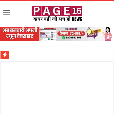
नरहरपुर इलाके में सक्रिय हुआ लाखों का जुए का नेटवर्क?
सड़क पर घिसट रहे दिव्यांग वृद्ध को मिला सहारा,
गृहमंत्री विजय शर्मा ने समाजसेवी अजय पप्पू मोटवानी को दी जन्मदिन की शुभकामनाएं
रानी दुर्गावती बलिदान दिवस पर शिवसेना ने किया नमन, संघर्ष और राष्ट्रसेवा का लिया संकल्प
तालाब में डूबने से युवक की मौत, गहरीकरण कार्य के बीच सुरक्षा इंतजामों पर उठे सवाल
राम मंदिर की गरिमा और पारदर्शिता को लेकर शिवसेना उठाई आवाज, निष्पक्ष जांच की मांग
मासूम बच्ची की मौत के बाद पखांजूर में बवाल, अस्पताल में तोड़फोड़ और स्टेट हाईवे जाम